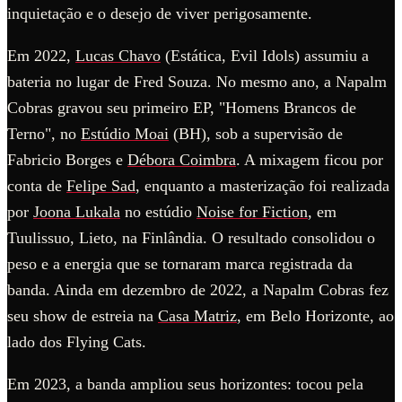
inquietação e o desejo de viver perigosamente.
Em 2022,
Lucas Chavo
(Estática, Evil Idols) assumiu a
bateria no lugar de Fred Souza. No mesmo ano, a Napalm
Cobras gravou seu primeiro EP, "Homens Brancos de
Terno", no
Estúdio Moai
(BH), sob a supervisão de
Fabricio Borges e
Débora Coimbra
. A mixagem ficou por
conta de
Felipe Sad
, enquanto a masterização foi realizada
por
Joona Lukala
no estúdio
Noise for Fiction
, em
Tuulissuo, Lieto, na Finlândia. O resultado consolidou o
peso e a energia que se tornaram marca registrada da
banda. Ainda em dezembro de 2022, a Napalm Cobras fez
seu show de estreia na
Casa Matriz
, em Belo Horizonte, ao
lado dos Flying Cats.
Em 2023, a banda ampliou seus horizontes: tocou pela