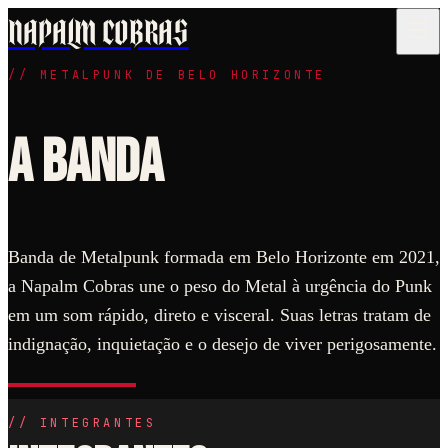
NAPALM COBRAS
//
METALPUNK DE BELO HORIZONTE
Quem é a Napalm Cobras?
A Banda
Napalm Cobras foi formada em 2021 em Belo Horizonte por Uander T
Qual foi o primeiro lançamento?
Napalm Cobras gravou o EP "Homens Brancos de Terno" no Estúdio Mo
Banda de Metalpunk formada em Belo Horizonte em 2021,
a Napalm Cobras une o peso do Metal à urgência do Punk
em um som rápido, direto e visceral. Suas letras tratam de
indignação, inquietação e o desejo de viver perigosamente.
//
INTEGRANTES