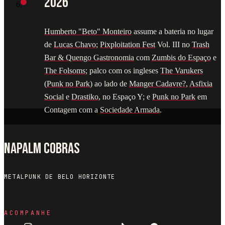
2026
Humberto "Beto" Monteiro
assume a bateria no lugar
de
Lucas Chavo
;
Pixploitation Fest
Vol. III no
Trash
Bar & Quengo Gastronomia
com
Zumbis do Espaço
e
The Folsoms
; palco com os ingleses
The Varukers
(
Punk no Park
) ao lado de
Manger Cadavre?
,
Asfixia
Social
e
Drastiko
, no Espaço Y; e
Punk no Park
em
Contagem com a
Sociedade Armada
.
NAPALM COBRAS
METALPUNK DE BELO HORIZONTE
ACOMPANHE