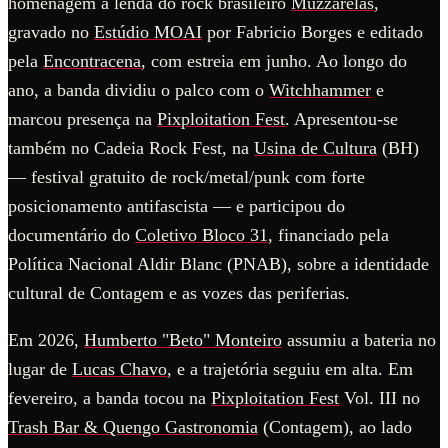
homenagem à lenda do rock brasileiro
Muzzarelas
,
gravado no
Estúdio MOAI
por Fabricio Borges e editado
pela
Encontracena
, com estreia em junho. Ao longo do
ano, a banda dividiu o palco com o
Witchhammer
e
marcou presença na
Pixploitation Fest
. Apresentou-se
também no Cadeia Rock Fest, na
Usina de Cultura
(BH)
— festival gratuito de rock/metal/punk com forte
posicionamento antifascista — e participou do
documentário do
Coletivo Bloco 31
, financiado pela
Política Nacional Aldir Blanc (PNAB), sobre a identidade
cultural de Contagem e as vozes das periferias.
Em 2026,
Humberto "Beto" Monteiro
assumiu a bateria no
lugar de
Lucas Chavo
, e a trajetória seguiu em alta. Em
fevereiro, a banda tocou na
Pixploitation Fest
Vol. III no
Trash Bar & Quengo Gastronomia
(Contagem), ao lado