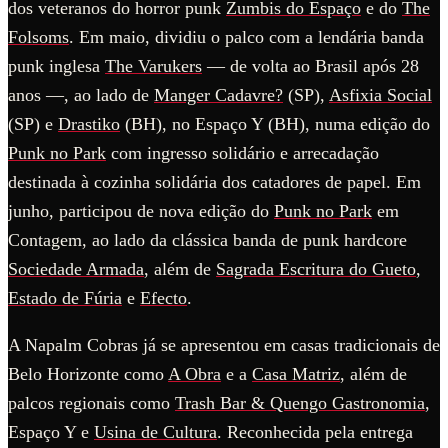
dos veteranos do horror punk
Zumbis do Espaço
e do
The
Folsoms
. Em maio, dividiu o palco com a lendária banda
punk inglesa
The Varukers
— de volta ao Brasil após 28
anos —, ao lado de
Manger Cadavre?
(SP),
Asfixia Social
(SP) e
Drastiko
(BH), no Espaço Y (BH), numa edição do
Punk no Park
com ingresso solidário e arrecadação
destinada à cozinha solidária dos catadores de papel. Em
junho, participou de nova edição do
Punk no Park
em
Contagem, ao lado da clássica banda de punk hardcore
Sociedade Armada
, além de
Sagrada Escritura do Gueto
,
Estado de Fúria
e
Efecto
.
A Napalm Cobras já se apresentou em casas tradicionais de
Belo Horizonte como
A Obra
e a
Casa Matriz
, além de
palcos regionais como
Trash Bar & Quengo Gastronomia
,
Espaço Y e
Usina de Cultura
. Reconhecida pela entrega