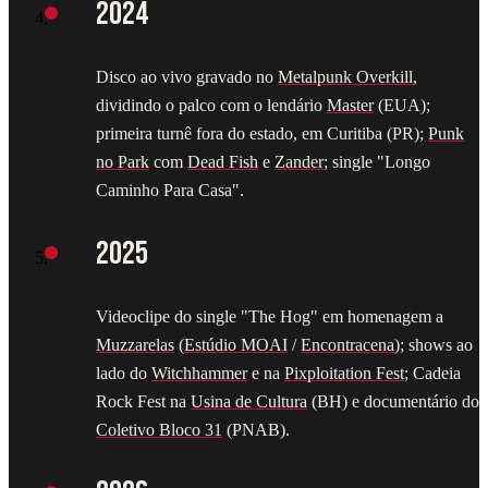
2024
Disco ao vivo gravado no
Metalpunk Overkill
,
dividindo o palco com o lendário
Master
(EUA);
primeira turnê fora do estado, em Curitiba (PR);
Punk
no Park
com
Dead Fish
e
Zander
; single "Longo
Caminho Para Casa".
2025
Videoclipe do single "The Hog" em homenagem a
Muzzarelas
(
Estúdio MOAI
/
Encontracena
); shows ao
lado do
Witchhammer
e na
Pixploitation Fest
; Cadeia
Rock Fest na
Usina de Cultura
(BH) e documentário do
Coletivo Bloco 31
(PNAB).